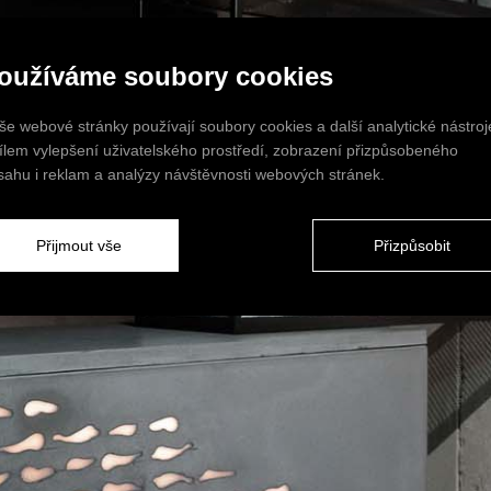
oužíváme soubory cookies
še webové stránky používají soubory cookies a další analytické nástroj
cílem vylepšení uživatelského prostředí, zobrazení přizpůsobeného
sahu i reklam a analýzy návštěvnosti webových stránek.
Přijmout vše
Přizpůsobit