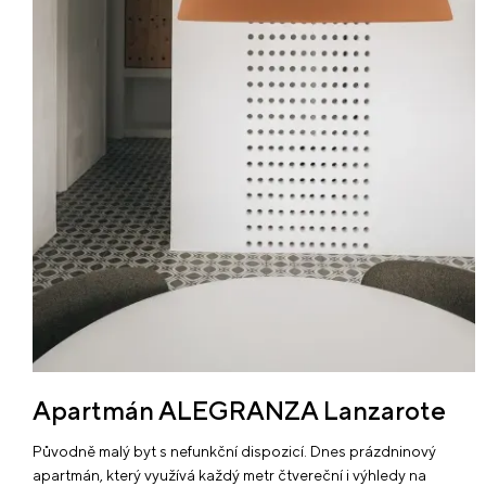
Apartmán ALEGRANZA Lanzarote
Původně malý byt s nefunkční dispozicí. Dnes prázdninový
apartmán, který využívá každý metr čtvereční i výhledy na