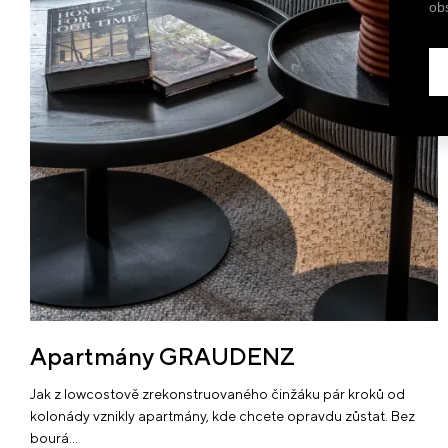
ob
Apartmány GRAUDENZ
Jak z lowcostově zrekonstruovaného činžáku pár kroků od
kolonády vznikly apartmány, kde chcete opravdu zůstat. Bez
bourá…