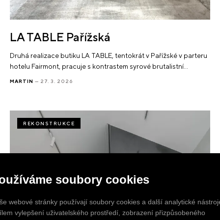
LA TABLE Pařížská
Druhá realizace butiku LA TABLE, tentokrát v Pařížské v parteru
hotelu Fairmont, pracuje s kontrastem syrové brutalistní…
MARTIN
— 27. 3. 2026
REKONSTRUKCE
oužíváme soubory cookies
še webové stránky používají soubory cookies a další analytické nástroj
cílem vylepšení uživatelského prostředí, zobrazení přizpůsobeného