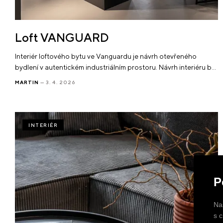
Loft VANGUARD
Interiér loftového bytu ve Vanguardu je návrh otevřeného
bydlení v autentickém industriálním prostoru. Návrh interiéru b…
MARTIN
— 3. 4. 2026
INTERIÉR
P
Na
s 