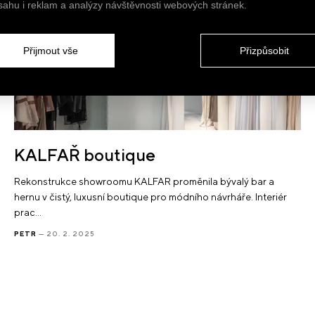
sahu i reklam a analýzy návštěvnosti webových stránek.
Přijmout vše
Přizpůsobit
KALFAŘ boutique
Rekonstrukce showroomu KALFAR proměnila bývalý bar a
hernu v čistý, luxusní boutique pro módního návrháře. Interiér
prac…
PETR
— 20. 2. 2025