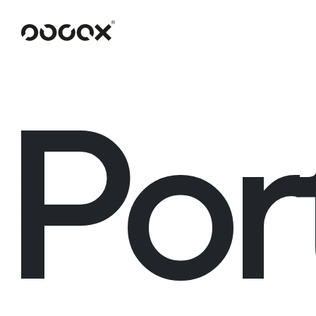
U
ČTI JAKO
Por