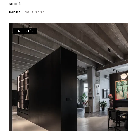
sopeč…
RADKA
— 29. 7. 2026
INTERIÉR