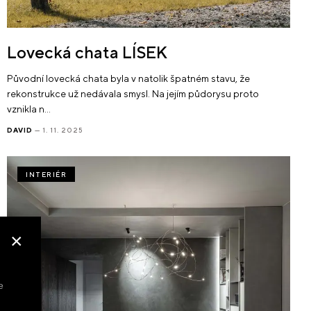
Lovecká chata LÍSEK
Původní lovecká chata byla v natolik špatném stavu, že
rekonstrukce už nedávala smysl. Na jejím půdorysu proto
vznikla n…
DAVID
— 1. 11. 2025
INTERIÉR
×
e